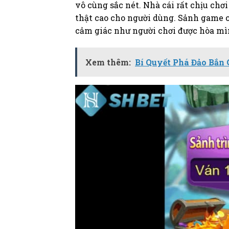
vô cùng sắc nét. Nhà cái rất chịu ch
thật cao cho người dùng. Sảnh game có
cảm giác như người chơi được hòa mìn
Xem thêm:
Bí Quyết Phá Đảo Bắn