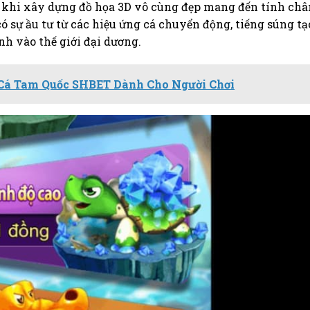
ơi khi xây dựng đồ họa 3D vô cùng đẹp mang đến tính châ
 sự ầu tư từ các hiệu ứng cá chuyển động, tiếng súng tạ
h vào thế giới đại dương.
 Cá Tam Quốc SHBET Dành Cho Người Chơi