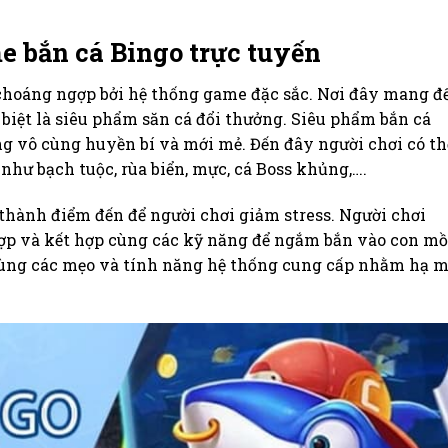
e bắn cá Bingo trực tuyến
 choáng ngợp bởi hệ thống game đặc sắc. Nơi đây mang đ
c biệt là siêu phẩm săn cá đổi thưởng. Siêu phẩm bắn cá
 vô cùng huyền bí và mới mẻ. Đến đây người chơi có th
như bạch tuộc, rùa biển, mực, cá Boss khủng,….
 thành điểm đến để người chơi giảm stress. Người chơi
ợp và kết hợp cùng các kỹ năng để ngắm bắn vào con mồ
dùng các mẹo và tính năng hệ thống cung cấp nhằm hạ 