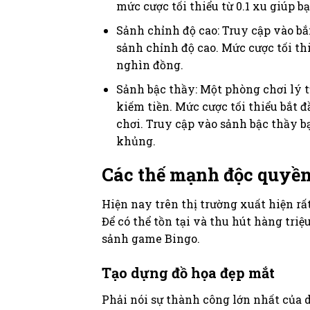
mức cược tối thiểu từ 0.1 xu giúp b
Sảnh chỉnh độ cao: Truy cập vào bắ
sảnh chỉnh độ cao. Mức cược tối thi
nghìn đồng.
Sảnh bậc thầy: Một phòng chơi lý 
kiếm tiền. Mức cược tối thiểu bắt đ
chơi. Truy cập vào sảnh bậc thầy b
khủng.
Các thế mạnh độc quyền
Hiện nay trên thị trường xuất hiện r
Để có thể tồn tại và thu hút hàng tri
sảnh game Bingo.
Tạo dựng đồ họa đẹp mắt
Phải nói sự thành công lớn nhất của 