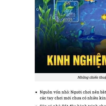
Những chiến thuật
Nguồn vốn nhỏ: Người chơi nên bắt 
các tay chơi mới chưa có nhiều ki