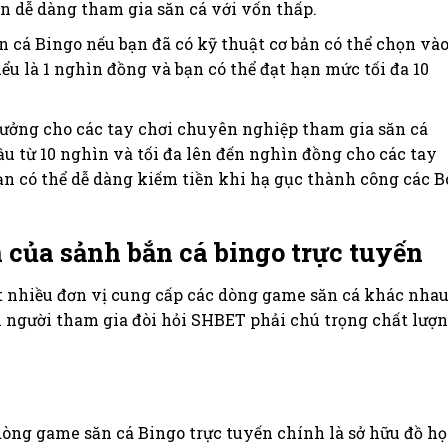
ạn dễ dàng tham gia săn cá với vốn thấp.
n cá Bingo nếu bạn đã có kỹ thuật cơ bản có thể chọn và
ểu là 1 nghìn đồng và bạn có thể đạt hạn mức tối đa 10
tưởng cho các tay chơi chuyên nghiệp tham gia săn cá
ầu từ 10 nghìn và tối đa lên đến nghìn đồng cho các tay
ạn có thể dễ dàng kiếm tiền khi hạ gục thành công các B
 của sảnh bắn cá bingo trực tuyến
ất nhiều đơn vị cung cấp các dòng game săn cá khác nhau
ệu người tham gia đòi hỏi SHBET phải chú trọng chất lượ
dòng game săn cá Bingo trực tuyến chính là sở hữu đồ họ