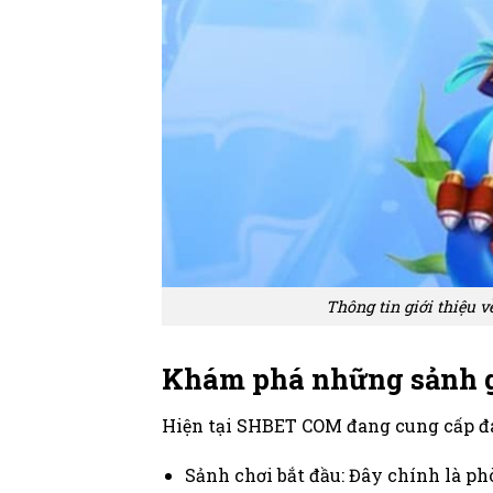
Thông tin giới thiệu 
Khám phá những sảnh g
Hiện tại SHBET COM đang cung cấp đa 
Sảnh chơi bắt đầu: Đây chính là ph