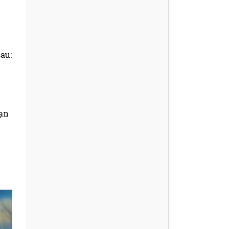
au:
bạn