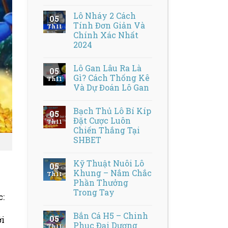
Lô Nháy 2 Cách
05
Tính Đơn Giản Và
Th11
Chính Xác Nhất
2024
Lô Gan Lâu Ra Là
05
Gì? Cách Thống Kê
Th11
Và Dự Đoán Lô Gan
Bạch Thủ Lô Bí Kíp
05
Đặt Cược Luôn
Th11
Chiến Thắng Tại
SHBET
Kỹ Thuật Nuôi Lô
05
Khung – Nắm Chắc
Th11
Phần Thưởng
Trong Tay
c:
Bắn Cá H5 – Chinh
05
ới
Phục Đại Dương
Th11