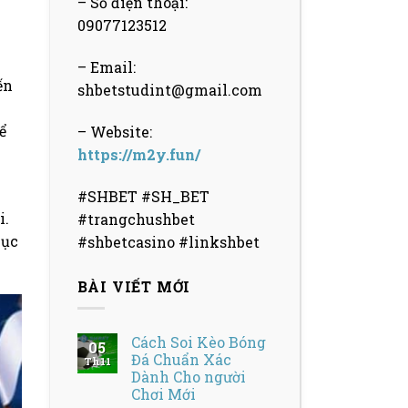
– Số điện thoại:
09077123512
– Email:
ến
shbetstudint@gmail.com
ể
– Website:
https://m2y.fun/
#SHBET #SH_BET
i.
#trangchushbet
mục
#shbetcasino #linkshbet
BÀI VIẾT MỚI
Cách Soi Kèo Bóng
05
Đá Chuẩn Xác
Th11
Dành Cho người
Chơi Mới