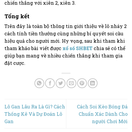
chiến thắng với xiên 2, xiên 3.
Tổng kết
Trên đây là toàn bộ thông tin giới thiệu về lô nháy 2
cách tính tiền thưởng cùng những bí quyết soi cầu
hiệu quả cho người mới. Hy vọng, sau khi tham khi
tham khảo bài viết được
xổ số SHBET
chia sẻ có thể
giúp bạn mang về nhiều chiến thắng khi tham gia
đặt cược.
Lô Gan Lâu Ra Là Gì? Cách
Cách Soi Kèo Bóng Đá
Thống Kê Và Dự Đoán Lô
Chuẩn Xác Dành Cho
Gan
người Chơi Mới