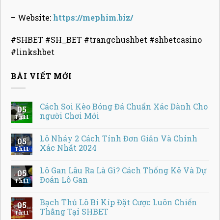
– Website:
https://mephim.biz/
#SHBET #SH_BET #trangchushbet #shbetcasino
#linkshbet
BÀI VIẾT MỚI
Cách Soi Kèo Bóng Đá Chuẩn Xác Dành Cho
05
người Chơi Mới
Th11
Lô Nháy 2 Cách Tính Đơn Giản Và Chính
05
Xác Nhất 2024
Th11
Lô Gan Lâu Ra Là Gì? Cách Thống Kê Và Dự
05
Đoán Lô Gan
Th11
Bạch Thủ Lô Bí Kíp Đặt Cược Luôn Chiến
05
Thắng Tại SHBET
Th11