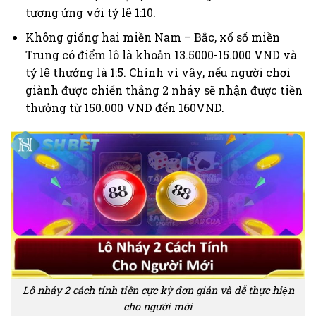
tương ứng với tỷ lệ 1:10.
Không giống hai miền Nam – Bắc, xổ số miền
Trung có điểm lô là khoản 13.5000-15.000 VND và
tỷ lệ thưởng là 1:5. Chính vì vậy, nếu người chơi
giành được chiến thắng 2 nháy sẽ nhận được tiền
thưởng từ 150.000 VND đến 160VND.
Lô nháy 2 cách tính tiền cực kỳ đơn giản và dễ thực hiện
cho người mới