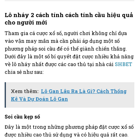
Lô nháy 2 cách tính cách tính cầu hiệu quả
cho người mới
Tham gia cá cược xổ số, người chơi không chỉ dựa
vào vận may mắn mà cần phải áp dụng một số
phương pháp soi cầu để có thể giành chiến thắng.
Dưới đây là một số bí quyết đặt cược nhiều khả năng
về lô nháy nhất được các cao thủ tại nhà cái
SHBET
chia sẻ như sau:
Xem thêm:
Lô Gan Lâu Ra Là Gì? Cách Thống
Kê Và Dự Đoán Lô Gan
Soi cầu kẹp số
Đây là một trong những phương pháp đặt cược xổ số
được nhiều cao thủ sử dụng và có hiệu quả rất cao.