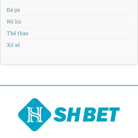
Đá gà
Nổ hũ
Thể thao
Xổ số