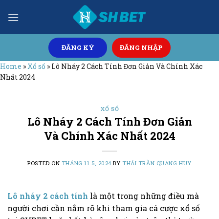
Skip
to
content
ĐĂNG KÝ
ĐĂNG NHẬP
Home
»
Xổ số
»
Lô Nháy 2 Cách Tính Đơn Giản Và Chính Xác
Nhất 2024
XỔ SỐ
Lô Nháy 2 Cách Tính Đơn Giản
Và Chính Xác Nhất 2024
POSTED ON
THÁNG 11 5, 2024
BY
THÁI TRẦN QUANG HUY
Lô nháy 2 cách tính
là một trong những điều mà
người chơi cần nắm rõ khi tham gia cá cược xổ số