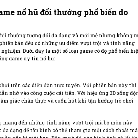
ame nổ hũ đổi thưởng phổ biến do
 đổi thưởng tương đối đa dạng và mới mẻ nhưng không 
 phiên bản đều có những ưu điểm vượt trội và tính năng
 nghiệm. Dưới đây là một số loại game có độ phổ biến hi
ổng game uy tín nổ hũ:
hơi trên các diễn đàn trực tuyến. Với phiên bản này thì
ẫn nhờ vào công cuộc cải tiến. Với hiệu ứng 3D sống độ
cảm giác chân thực và cuốn hút khi tận hưởng trò chơi
ng mang đến những tính năng vượt trội mà bộ môn này
c đa dạng để tân binh có thể tham gia một cách thoải má
uồn vốn bị giới hạn. Bên cạnh đó, các hình ảnh có lối th