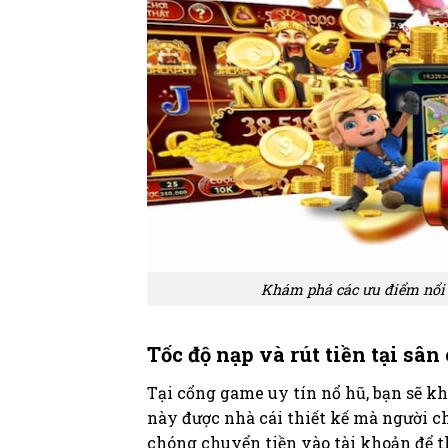
Khám phá các ưu điểm nổi b
Tốc độ nạp và rút tiền tại sâ
Tại cổng game uy tín nổ hũ, bạn sẽ khô
này được nhà cái thiết kế mà người ch
chóng chuyển tiền vào tài khoản để th