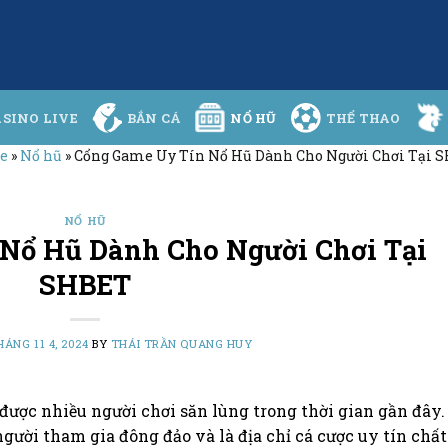
SINO LIVE
BẮN CÁ
NỔ HŨ
THỂ THAO
e
»
Nổ hũ
»
Cổng Game Uy Tín Nổ Hũ Dành Cho Người Chơi Tại 
NỔ HŨ
Nổ Hũ Dành Cho Người Chơi Tại
SHBET
HÁNG 11 4, 2024
BY
THÁI TRẦN QUANG HUY
ược nhiều người chơi săn lùng trong thời gian gần đây.
người tham gia đông đảo và là địa chỉ cá cược uy tín chất