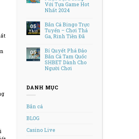
Với Tựa Game Hot
Nhất 2024
Bắn Cá Bingo Trực
05
Tuyến – Chơi Thả
Th11
mất
Ga, Rinh Tiền Đã
Bí Quyết Phá Đảo
ện
05
Bắn Cá Tam Quốc
Th11
SHBET Dành Cho
Người Chơi
DANH MỤC
ng
Bắn cá
BLOG
Casino Live
i
iết