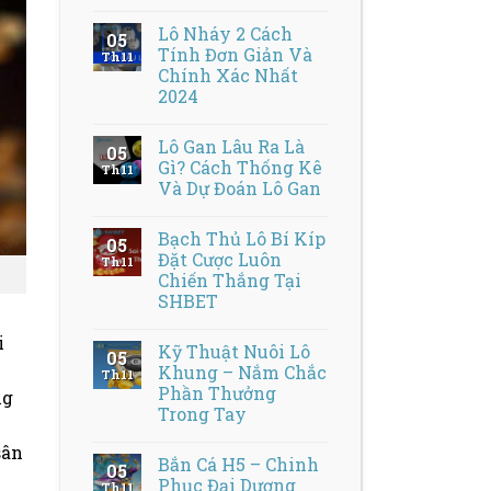
Lô Nháy 2 Cách
05
Tính Đơn Giản Và
Th11
Chính Xác Nhất
2024
Lô Gan Lâu Ra Là
05
Gì? Cách Thống Kê
Th11
Và Dự Đoán Lô Gan
Bạch Thủ Lô Bí Kíp
05
Đặt Cược Luôn
Th11
Chiến Thắng Tại
SHBET
i
Kỹ Thuật Nuôi Lô
05
Khung – Nắm Chắc
Th11
Phần Thưởng
ng
Trong Tay
sân
Bắn Cá H5 – Chinh
05
Phục Đại Dương
Th11