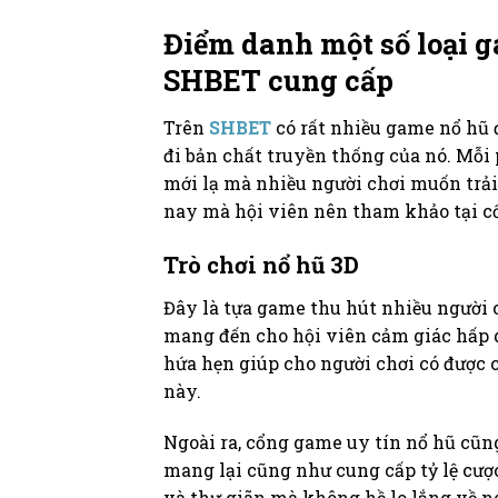
Điểm danh một số loại g
SHBET cung cấp
Trên
SHBET
có rất nhiều game nổ hũ
đi bản chất truyền thống của nó. Mỗi
mới lạ mà nhiều người chơi muốn trải
nay mà hội viên nên tham khảo tại c
Trò chơi nổ hũ 3D
Đây là tựa game thu hút nhiều người c
mang đến cho hội viên cảm giác hấp d
hứa hẹn giúp cho người chơi có được 
này.
Ngoài ra, cổng game uy tín nổ hũ cũ
mang lại cũng như cung cấp tỷ lệ cượ
và thư giãn mà không hề lo lắng về ng