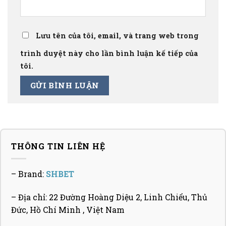
Lưu tên của tôi, email, và trang web trong
trình duyệt này cho lần bình luận kế tiếp của
tôi.
THÔNG TIN LIÊN HỆ
– Brand:
SHBET
– Địa chỉ: 22 Đường Hoàng Diệu 2, Linh Chiểu, Thủ
Đức, Hồ Chí Minh , Việt Nam