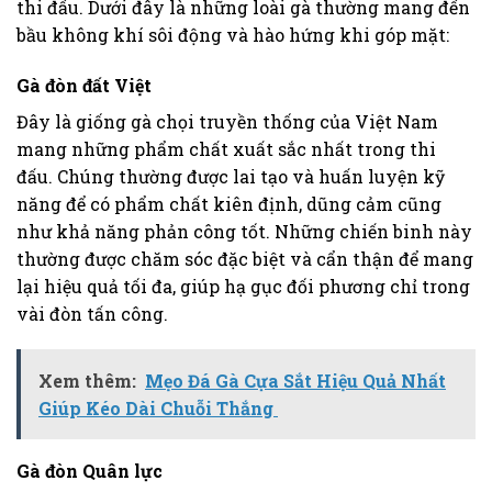
thi đấu. Dưới đây là những loài gà thường mang đến
bầu không khí sôi động và hào hứng khi góp mặt:
Gà đòn đất Việt
Đây là giống gà chọi truyền thống của Việt Nam
mang những phẩm chất xuất sắc nhất trong thi
đấu. Chúng thường được lai tạo và huấn luyện kỹ
năng để có phẩm chất kiên định, dũng cảm cũng
như khả năng phản công tốt. Những chiến binh này
thường được chăm sóc đặc biệt và cẩn thận để mang
lại hiệu quả tối đa, giúp hạ gục đối phương chỉ trong
vài đòn tấn công.
Xem thêm:
Mẹo Đá Gà Cựa Sắt Hiệu Quả Nhất
Giúp Kéo Dài Chuỗi Thắng
Gà đòn Quân lực