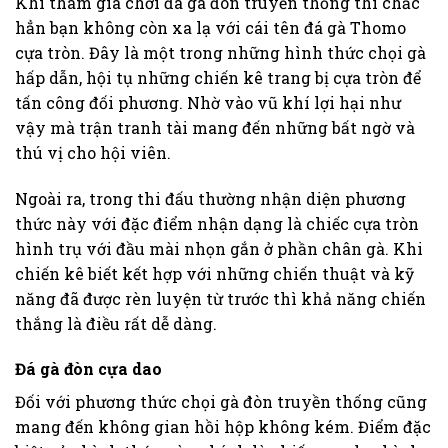
Khi tham gia chơi đá gà đòn truyền thống thì chắc
hẳn bạn không còn xa lạ với cái tên đá gà Thomo
cựa tròn. Đây là một trong những hình thức chọi gà
hấp dẫn, hội tụ những chiến kê trang bị cựa tròn để
tấn công đối phương. Nhờ vào vũ khí lợi hại như
vậy mà trận tranh tài mang đến những bất ngờ và
thú vị cho hội viên.
Ngoài ra, trong thi đấu thường nhận diện phương
thức này với đặc điểm nhận dạng là chiếc cựa tròn
hình trụ với đầu mài nhọn gắn ở phần chân gà. Khi
chiến kê biết kết hợp với những chiến thuật và kỹ
năng đã được rèn luyện từ trước thì khả năng chiến
thắng là điều rất dễ dàng.
Đá gà đòn cựa dao
Đối với phương thức chọi gà đòn truyền thống cũng
mang đến không gian hồi hộp không kém. Điểm đặc