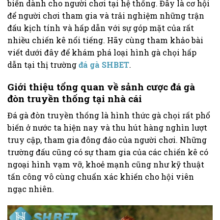
biến dành cho người chơi tại hệ thống. Đây là cơ hội
để người chơi tham gia và trải nghiệm những trận
đấu kịch tính và hấp dẫn với sự góp mặt của rất
nhiều chiến kê nổi tiếng. Hãy cùng tham khảo bài
viết dưới đây để khám phá loại hình gà chọi hấp
dẫn tại thị trường
đá gà SHBET
.
Giới thiệu tổng quan về sảnh cược đá gà
đòn truyền thống tại nhà cái
Đá gà đòn truyền thống là hình thức gà chọi rất phổ
biến ở nước ta hiện nay và thu hút hàng nghìn lượt
truy cập, tham gia đông đảo của người chơi. Những
trường đấu cũng có sự tham gia của các chiến kê có
ngoại hình vạm vỡ, khoẻ mạnh cũng như kỹ thuật
tấn công vô cùng chuẩn xác khiến cho hội viên
ngạc nhiên.