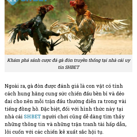
Khám phá sảnh cược đá gà đòn truyền thống tại nhà cái uy
tín SHBET
Ngoài ra, gà đòn được đánh giá là con vật có tính
cách hung hăng cung sức chiến đấu bền bỉ và dẻo
dai cho nên mỗi trận đấu thường diễn ra trong vài
tiếng đồng hồ. Đặc biệt, đối với hình thức này tại
nhà cái
SHBET
người chơi cũng dễ dàng tìm thấy
những thông tin và những trận tranh tài hấp dẫn,
lôi cuốn với các chiến kê xuất sắc hội tụ.