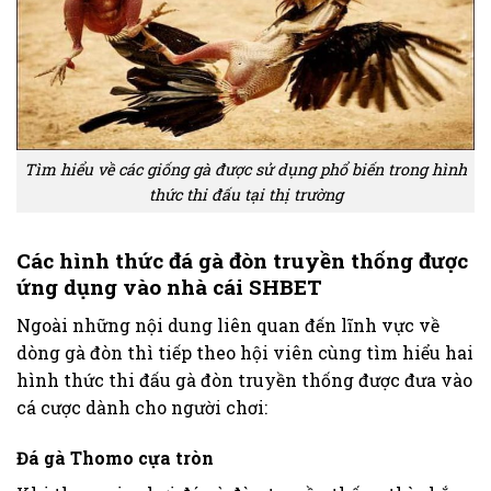
Tìm hiểu về các giống gà được sử dụng phổ biến trong hình
thức thi đấu tại thị trường
Các hình thức đá gà đòn truyền thống được
ứng dụng vào nhà cái SHBET
Ngoài những nội dung liên quan đến lĩnh vực về
dòng gà đòn thì tiếp theo hội viên cùng tìm hiểu hai
hình thức thi đấu gà đòn truyền thống được đưa vào
cá cược dành cho người chơi:
Đá gà Thomo cựa tròn