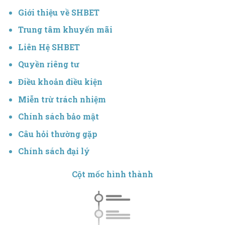
Giới thiệu về SHBET
Trung tâm khuyến mãi
Liên Hệ SHBET
Quyền riêng tư
Điều khoản điều kiện
Miễn trừ trách nhiệm
Chính sách bảo mật
Câu hỏi thường gặp
Chính sách đại lý
Cột mốc hình thành