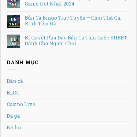
Game Hot Nhất 2024
Th11
Bắn Cá Bingo Trực Tuyến – Chơi Thả Ga,
05
Rinh Tiền Đã
Th11
Bí Quyết Phá Đảo Bắn Cá Tam Quốc SHBET
05
Dành Cho Người Chơi
Th11
DANH MỤC
Bắn cá
BLOG
Casino Live
Đá gà
Nổ hũ