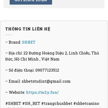
THÔNG TIN LIÊN HỆ
– Brand:
SHBET
– Địa chỉ: 22 Đường Hoàng Diệu 2, Linh Chiểu, Thủ
Đức, Hồ Chí Minh , Việt Nam
– Số điện thoại: 09077123512
– Email:
shbetstudint@gmail.com
– Website:
https://m2y.fun/
#SHBET #SH_BET #trangchushbet #shbetcasino