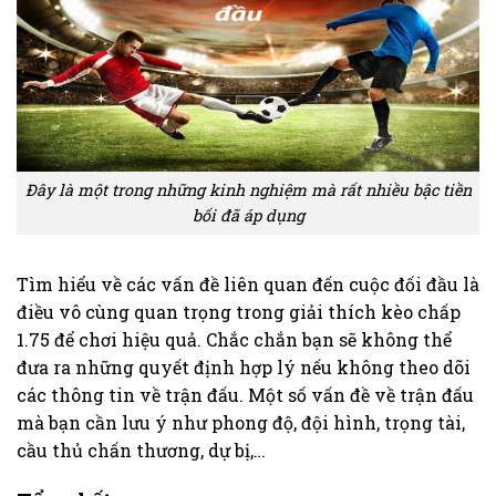
Đây là một trong những kinh nghiệm mà rất nhiều bậc tiền
bối đã áp dụng
Tìm hiểu về các vấn đề liên quan đến cuộc đối đầu là
điều vô cùng quan trọng trong giải thích kèo chấp
1.75 để chơi hiệu quả. Chắc chắn bạn sẽ không thể
đưa ra những quyết định hợp lý nếu không theo dõi
các thông tin về trận đấu. Một số vấn đề về trận đấu
mà bạn cần lưu ý như phong độ, đội hình, trọng tài,
cầu thủ chấn thương, dự bị,…