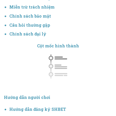
Miễn trừ trách nhiệm
Chính sách bảo mật
Câu hỏi thường gặp
Chính sách đại lý
Cột mốc hình thành
Hướng dẫn người chơi
Hướng dẫn đăng ký SHBET