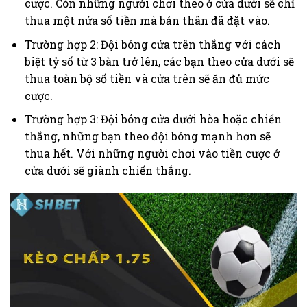
cược. Còn những người chơi theo ở cửa dưới sẽ chỉ
thua một nửa số tiền mà bản thân đã đặt vào.
Trường hợp 2: Đội bóng cửa trên thắng với cách
biệt tỷ số từ 3 bàn trở lên, các bạn theo cửa dưới sẽ
thua toàn bộ số tiền và cửa trên sẽ ăn đủ mức
cược.
Trường hợp 3: Đội bóng cửa dưới hòa hoặc chiến
thắng, những bạn theo đội bóng mạnh hơn sẽ
thua hết. Với những người chơi vào tiền cược ở
cửa dưới sẽ giành chiến thắng.