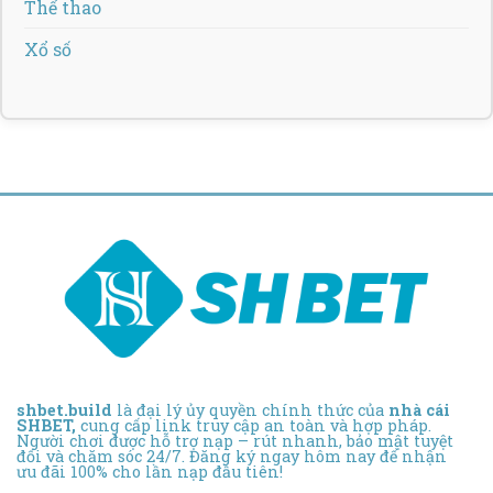
Thể thao
Xổ số
shbet.build
là đại lý ủy quyền chính thức của
nhà cái
SHBET,
cung cấp link truy cập an toàn và hợp pháp.
Người chơi được hỗ trợ nạp – rút nhanh, bảo mật tuyệt
đối và chăm sóc 24/7. Đăng ký ngay hôm nay để nhận
ưu đãi 100% cho lần nạp đầu tiên!