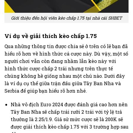
Giới thiệu đến hội viên kèo chấp 1.75 tại nhà cái SHBET
Ví dụ về giải thích kèo chấp 1.75
Qua những thông tin được chia sẻ ở trên có lẽ bạn đã
hiểu rõ hơn về hình thức cá cược này. Dù vậy, một số
người chơi vẫn còn đang nhầm lẫn kèo này với
hình thức cược chấp 2 trái nhưng trên thực tế
chúng không hề giống nhau một chú nào. Dưới đây
là ví dụ cụ thể giữa trận đấu giữa Tây Ban Nha và
Serbia để giúp bạn hiểu rõ hơn nhé.
Nhà vô địch Euro 2024 được đánh giá cao hơn nên
Tây Ban Nha sẽ chấp trái rưỡi 2 trái với tỷ lệ trả
thưởng là 2.25/1.9. Giả sử mức cược sẽ là 200K sẽ
được giải thích kèo chấp 1.75 với 3 trường hợp sau