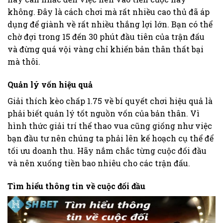
không. Đây là cách chơi mà rất nhiều cao thủ đã áp
dụng để giành về rất nhiều thắng lợi lớn. Bạn có thể
chờ đợi trong 15 đến 30 phút đầu tiên của trận đấu
và đừng quá vội vàng chỉ khiến bản thân thất bại
mà thôi.
Quản lý vốn hiệu quả
Giải thích kèo chấp 1.75 về bí quyết chơi hiệu quả là
phải biết quản lý tốt nguồn vốn của bản thân. Vì
hình thức giải trí thể thao vua cũng giống như việc
bạn đầu tư nên chúng ta phải lên kế hoạch cụ thể để
tối ưu doanh thu. Hãy nắm chắc từng cuộc đối đầu
và nên xuống tiền bao nhiêu cho các trận đấu.
Tìm hiểu thông tin về cuộc đối đầu