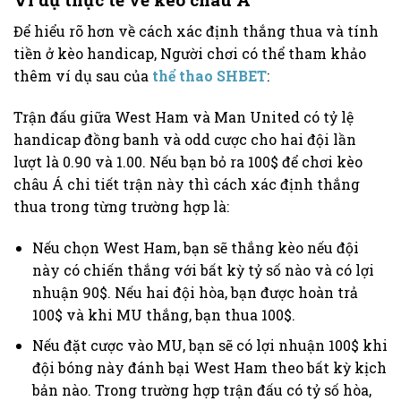
Để hiểu rõ hơn về cách xác định thắng thua và tính
tiền ở kèo handicap, Người chơi có thể tham khảo
thêm ví dụ sau của
thể thao SHBET
:
Trận đấu giữa West Ham và Man United có tỷ lệ
handicap đồng banh và odd cược cho hai đội lần
lượt là 0.90 và 1.00. Nếu bạn bỏ ra 100$ để chơi kèo
châu Á chi tiết trận này thì cách xác định thắng
thua trong từng trường hợp là:
Nếu chọn West Ham, bạn sẽ thắng kèo nếu đội
này có chiến thắng với bất kỳ tỷ số nào và có lợi
nhuận 90$. Nếu hai đội hòa, bạn được hoàn trả
100$ và khi MU thắng, bạn thua 100$.
Nếu đặt cược vào MU, bạn sẽ có lợi nhuận 100$ khi
đội bóng này đánh bại West Ham theo bất kỳ kịch
bản nào. Trong trường hợp trận đấu có tỷ số hòa,