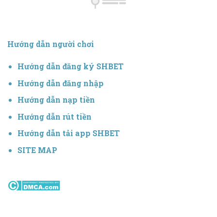
Hướng dẫn người chơi
Hướng dẫn đăng ký SHBET
Hướng dẫn đăng nhập
Hướng dẫn nạp tiền
Hướng dẫn rút tiền
Hướng dẫn tải app SHBET
SITE MAP