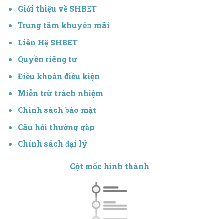
Giới thiệu về SHBET
Trung tâm khuyến mãi
Liên Hệ SHBET
Quyền riêng tư
Điều khoản điều kiện
Miễn trừ trách nhiệm
Chính sách bảo mật
Câu hỏi thường gặp
Chính sách đại lý
Cột mốc hình thành