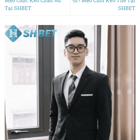
Mẹo Cược Kèo Châu Âu
Gì? Mẹo Chơi Kèo Thẻ Tại
Tại SHBET
SHBET