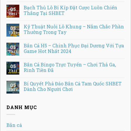
Bạch Thủ Lô Bí Kíp Đặt Cược Luôn Chiến
05
Thắng Tại SHBET
Th11
Kỹ Thuật Nuôi Lô Khung – Nắm Chắc Phần
05
Thưởng Trong Tay
Th11
Bắn Cá H5 – Chinh Phục Đại Dương Với Tựa
05
Game Hot Nhất 2024
Th11
Bắn Cá Bingo Trực Tuyến – Chơi Thả Ga,
05
Rinh Tiền Đã
Th11
Bí Quyết Phá Đảo Bắn Cá Tam Quốc SHBET
05
Dành Cho Người Chơi
Th11
DANH MỤC
Bắn cá