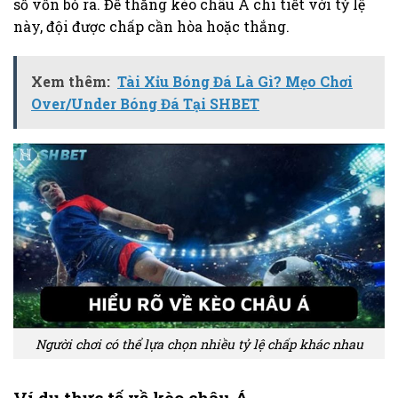
số vốn bỏ ra. Để thắng kèo châu Á chi tiết với tỷ lệ
này, đội được chấp cần hòa hoặc thắng.
Xem thêm:
Tài Xỉu Bóng Đá Là Gì? Mẹo Chơi
Over/Under Bóng Đá Tại SHBET
Người chơi có thể lựa chọn nhiều tỷ lệ chấp khác nhau
Ví dụ thực tế về kèo châu Á