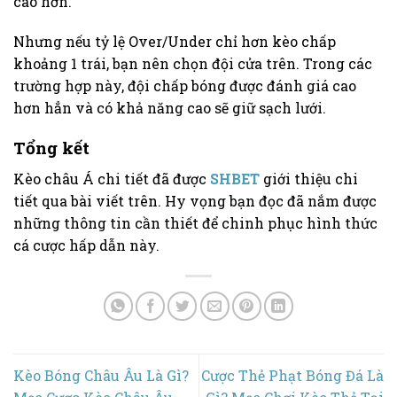
cao hơn.
Nhưng nếu tỷ lệ Over/Under chỉ hơn kèo chấp
khoảng 1 trái, bạn nên chọn đội cửa trên. Trong các
trường hợp này, đội chấp bóng được đánh giá cao
hơn hẳn và có khả năng cao sẽ giữ sạch lưới.
Tổng kết
Kèo châu Á chi tiết đã được
SHBET
giới thiệu chi
tiết qua bài viết trên. Hy vọng bạn đọc đã nắm được
những thông tin cần thiết để chinh phục hình thức
cá cược hấp dẫn này.
Kèo Bóng Châu Âu Là Gì?
Cược Thẻ Phạt Bóng Đá Là