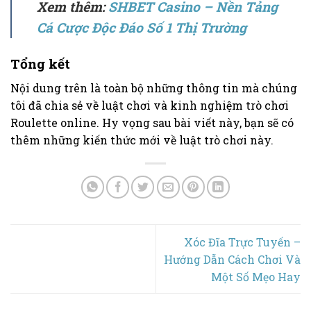
Xem thêm:
SHBET Casino – Nền Tảng
Cá Cược Độc Đáo Số 1 Thị Trường
Tổng kết
Nội dung trên là toàn bộ những thông tin mà chúng
tôi đã chia sẻ về luật chơi và kinh nghiệm trò chơi
Roulette online. Hy vọng sau bài viết này, bạn sẽ có
thêm những kiến thức mới về luật trò chơi này.
Xóc Đĩa Trực Tuyến –
Hướng Dẫn Cách Chơi Và
Một Số Mẹo Hay