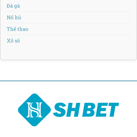
Đá gà
Nổ hũ
Thể thao
Xổ số