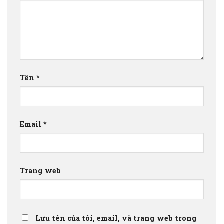
Tên
*
Email
*
Trang web
Lưu tên của tôi, email, và trang web trong