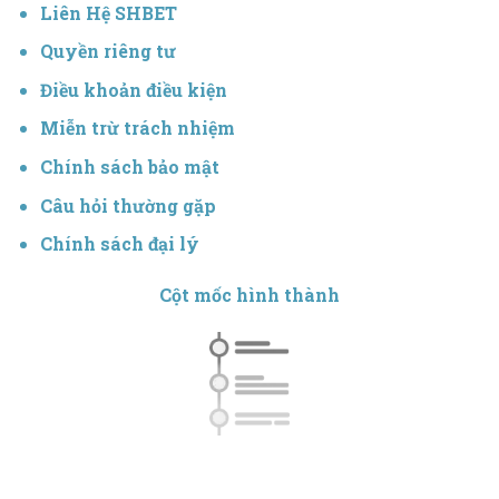
Liên Hệ SHBET
Quyền riêng tư
Điều khoản điều kiện
Miễn trừ trách nhiệm
Chính sách bảo mật
Câu hỏi thường gặp
Chính sách đại lý
Cột mốc hình thành