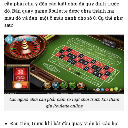
cần phải chú ý đến các luật chơi đã quy định trước
đó. Bàn quay game Roulette được chia thành hai
màu đỏ và đen, một ô màu xanh cho số 0. Cụ thể như
sau:
Các người chơi cần phải nắm rõ luật chơi trước khi tham
gia Roulette online
Đầu tiên, trước khi bắt đầu quay viên bi. Các hội