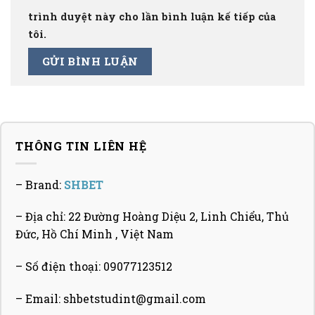
trình duyệt này cho lần bình luận kế tiếp của
tôi.
THÔNG TIN LIÊN HỆ
– Brand:
SHBET
– Địa chỉ: 22 Đường Hoàng Diệu 2, Linh Chiểu, Thủ
Đức, Hồ Chí Minh , Việt Nam
– Số điện thoại: 09077123512
– Email:
shbetstudint@gmail.com